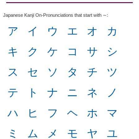
Japanese Kanji On-Pronunciations that start with ∼
:
ア
イ
ウ
エ
オ
カ
キ
ク
ケ
コ
サ
シ
ス
セ
ソ
タ
チ
ツ
テ
ト
ナ
ニ
ネ
ノ
ハ
ヒ
フ
ヘ
ホ
マ
ミ
ム
メ
モ
ヤ
ユ