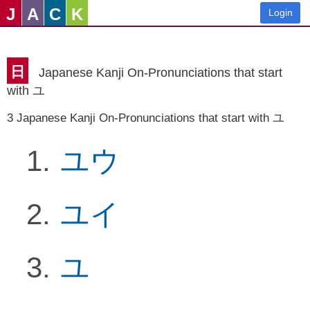
J
A
C
K
Login
日
Japanese Kanji On-Pronunciations that start
with ユ
3 Japanese Kanji On-Pronunciations that start with ユ
ユウ
ユイ
ユ