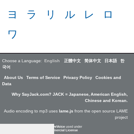
ヨ
ラ
リ
ル
レ
ロ
ワ
Choose a Language:
English
正體中文
简体中文
日本語
한
국어
About Us
Terms of Service
Privacy Policy
Cookies and
Data
Why SayJack.com? JACK = Japanese, American English,
Chinese and Korean.
Audio encoding to mp3 uses
lame.js
from the open source LAME
project
ResponsiveVoice
used under
Non-Commercial License