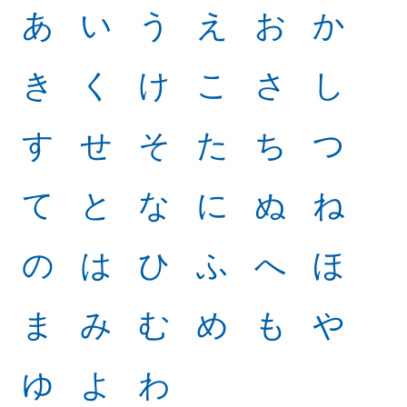
あ
い
う
え
お
か
き
く
け
こ
さ
し
す
せ
そ
た
ち
つ
て
と
な
に
ぬ
ね
の
は
ひ
ふ
へ
ほ
ま
み
む
め
も
や
ゆ
よ
わ