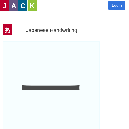
J
A
C
K
Login
あ
一 - Japanese Handwriting
一