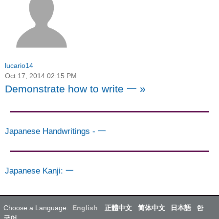
lucario14
Oct 17, 2014 02:15 PM
Demonstrate how to write 一
»
Japanese Handwritings
-
一
Japanese Kanji
:
一
Choose a Language:
English
正體中文
简体中文
日本語
한
국어